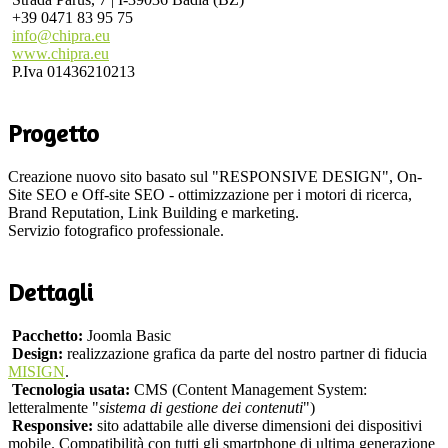
+39 0471 83 95 75
info@chipra.eu
www.chipra.eu
P.Iva 01436210213
Progetto
Creazione nuovo sito basato sul "RESPONSIVE DESIGN", On-
Site SEO e Off-site SEO - ottimizzazione per i motori di ricerca,
Brand Reputation, Link Building e marketing.
Servizio fotografico professionale.
Dettagli
Pacchetto:
Joomla Basic
Design:
realizzazione grafica da parte del nostro partner di fiducia
MISIGN
.
Tecnologia usata:
CMS (Content Management System:
letteralmente "
sistema di gestione dei contenuti
")
Responsive:
sito adattabile alle diverse dimensioni dei dispositivi
mobile. Compatibilità con tutti gli smartphone di ultima generazione