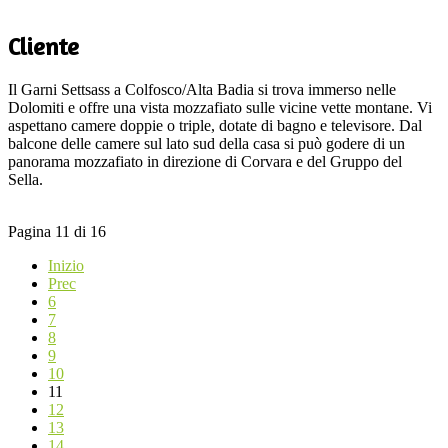
Cliente
Il Garni Settsass a Colfosco/Alta Badia si trova immerso nelle
Dolomiti e offre una vista mozzafiato sulle vicine vette montane. Vi
aspettano camere doppie o triple, dotate di bagno e televisore. Dal
balcone delle camere sul lato sud della casa si può godere di un
panorama mozzafiato in direzione di Corvara e del Gruppo del
Sella.
Pagina 11 di 16
Inizio
Prec
6
7
8
9
10
11
12
13
14