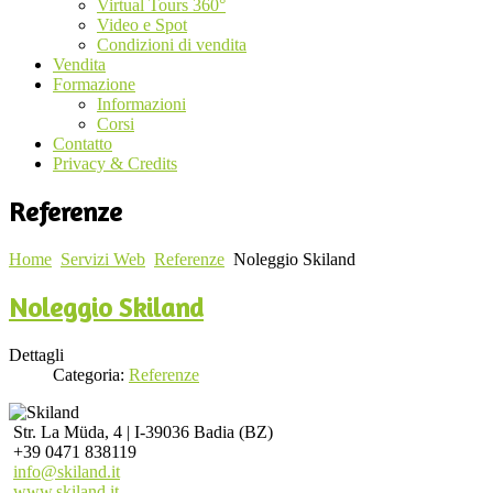
Virtual Tours 360°
Video e Spot
Condizioni di vendita
Vendita
Formazione
Informazioni
Corsi
Contatto
Privacy & Credits
Referenze
Home
Servizi Web
Referenze
Noleggio Skiland
Noleggio Skiland
Dettagli
Categoria:
Referenze
Str. La Müda, 4 | I-39036 Badia (BZ)
+39 0471 838119
info@skiland.it
www.skiland.it