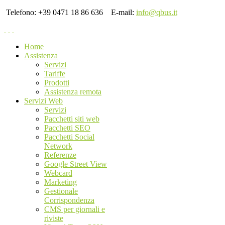
Telefono: +39 0471 18 86 636
E-mail:
info@qbus.it
Home
Assistenza
Servizi
Tariffe
Prodotti
Assistenza remota
Servizi Web
Servizi
Pacchetti siti web
Pacchetti SEO
Pacchetti Social
Network
Referenze
Google Street View
Webcard
Marketing
Gestionale
Corrispondenza
CMS per giornali e
riviste