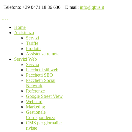
Telefono: +39 0471 18 86 636
E-mail:
info@qbus.it
Home
Assistenza
Servizi
Tariffe
Prodotti
Assistenza remota
Servizi Web
Servizi
Pacchetti siti web
Pacchetti SEO
Pacchetti Social
Network
Referenze
Google Street View
Webcard
Marketing
Gestionale
Corrispondenza
CMS per giornali e
riviste